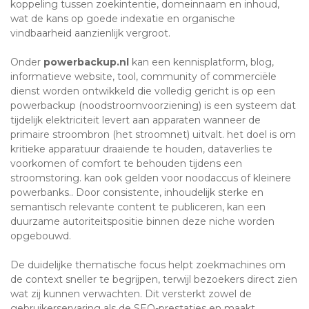
koppeling tussen zoekintentie, domeinnaam en inhoud,
wat de kans op goede indexatie en organische
vindbaarheid aanzienlijk vergroot.
Onder
powerbackup.nl
kan een kennisplatform, blog,
informatieve website, tool, community of commerciële
dienst worden ontwikkeld die volledig gericht is op een
powerbackup (noodstroomvoorziening) is een systeem dat
tijdelijk elektriciteit levert aan apparaten wanneer de
primaire stroombron (het stroomnet) uitvalt. het doel is om
kritieke apparatuur draaiende te houden, dataverlies te
voorkomen of comfort te behouden tijdens een
stroomstoring. kan ook gelden voor noodaccus of kleinere
powerbanks.. Door consistente, inhoudelijk sterke en
semantisch relevante content te publiceren, kan een
duurzame autoriteitspositie binnen deze niche worden
opgebouwd.
De duidelijke thematische focus helpt zoekmachines om
de context sneller te begrijpen, terwijl bezoekers direct zien
wat zij kunnen verwachten. Dit versterkt zowel de
gebruikerservaring als de SEO-prestaties en maakt