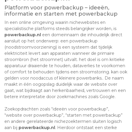
Platform voor powerbackup – ideeën,
informatie en starten met powerbackup
In een online omgeving waarin nichewebsites en
specialistische platforms steeds belangrijker worden, is
powerbackup.nl
een domeinnaam die inhoudelijk direct
aansluit op het onderwerp: een powerbackup
(noodstroomvoorziening) is een systeem dat tijdelijk
elektriciteit levert aan apparaten wanneer de primaire
stroombron (het stroomnet) uitvalt. het doel is om kritieke
apparatuur draaiende te houden, dataverlies te voorkomen
of comfort te behouden tijdens een stroomstoring. kan ook
gelden voor noodaccus of kleinere powerbanks.. De naam
maakt in één oogopslag duidelijk waar de website over
gaat, wat bijdraagt aan herkenbaarheid, vertrouwen en een
betere interpretatie door zoekmachines zoals Google.
Zoekopdrachten zoals “ideeën voor powerbackup”,
“website over powerbackup”, “starten met powerbackup”
en andere gerelateerde nichezoektermen sluiten logisch
aan bij
powerbackup.nl
. Hierdoor ontstaat een sterke