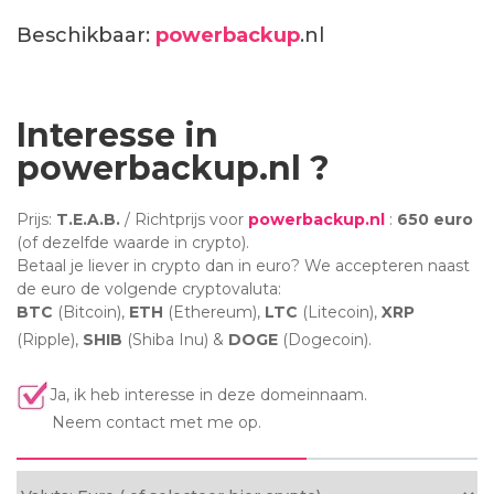
Beschikbaar:
powerbackup
.nl
Interesse in
powerbackup.nl ?
Prijs:
T.E.A.B.
/ Richtprijs voor
powerbackup.nl
:
650 euro
(of dezelfde waarde in crypto).
Betaal je liever in crypto dan in euro? We accepteren naast
de euro de volgende cryptovaluta:
BTC
(Bitcoin),
ETH
(Ethereum),
LTC
(Litecoin),
XRP
(Ripple),
SHIB
(Shiba Inu) &
DOGE
(Dogecoin).
Ja, ik heb interesse in deze domeinnaam.
Neem contact met me op.